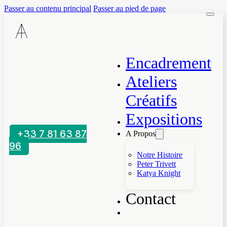
Passer au contenu principal
Passer au pied de page
Encadrement
Ateliers
Créatifs
Expositions
+33 7 81 63 87
A Propos
96
Notre Histoire
Peter Trivett
Katya Knight
Contact