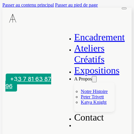
Passer au contenu principal
Passer au pied de page
Encadrement
Ateliers
Créatifs
Expositions
+33 7 81 63 87
A Propos
96
Notre Histoire
Peter Trivett
Katya Knight
Contact