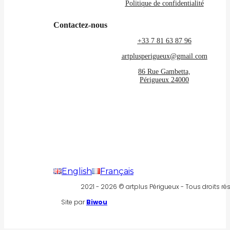
Politique de confidentialité
Contactez-nous
+33 7 81 63 87 96
artplusperigueux@gmail.com
86 Rue Gambetta,
Périgueux 24000
English
Français
2021 - 2026 © artplus Périgueux - Tous droits rés
Site par
Biwou